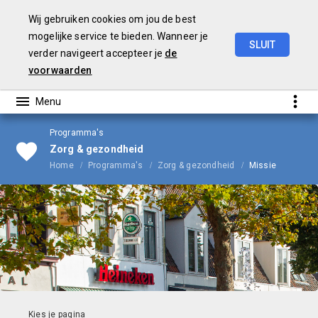
Wij gebruiken cookies om jou de best
mogelijke service te bieden. Wanneer je
SLUIT
verder navigeert accepteer je
de
Begroting
2026
voorwaarden
Programma's
Zorg & gezondheid
Home
Programma's
Zorg & gezondheid
Missie