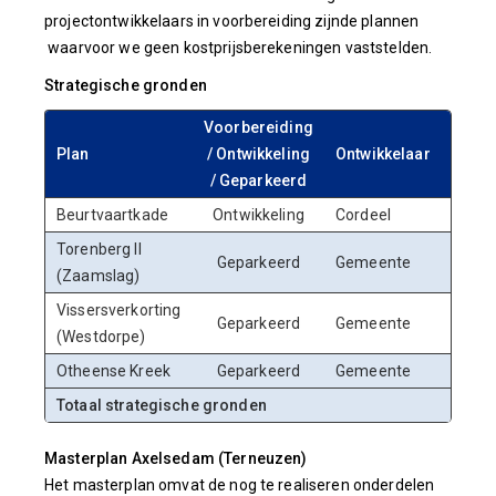
projectontwikkelaars in voorbereiding zijnde plannen
waarvoor we geen kostprijsberekeningen vaststelden.
Strategische gronden
Voorbereiding
Voor
Plan
/ Ontwikkeling
Ontwikkelaar
in 
/ Geparkeerd
Beurtvaartkade
Ontwikkeling
Cordeel
4
Torenberg II
Geparkeerd
Gemeente
34
(Zaamslag)
Vissersverkorting
Geparkeerd
Gemeente
2
(Westdorpe)
Otheense Kreek
Geparkeerd
Gemeente
64
Totaal strategische gronden
105
Masterplan Axelsedam (Terneuzen)
Het masterplan omvat de nog te realiseren onderdelen