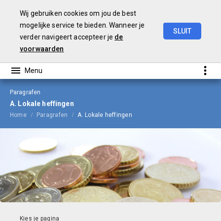
Wij gebruiken cookies om jou de best
mogelijke service te bieden. Wanneer je
SLUIT
verder navigeert accepteer je
de
Begroting
2026
voorwaarden
Paragrafen
A. Lokale heffingen
Home
Paragrafen
A. Lokale heffingen