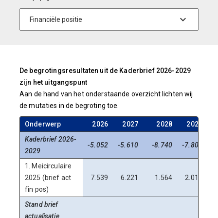
De begrotingsresultaten uit de Kaderbrief 2026-2029
zijn het uitgangspunt
Aan de hand van het onderstaande overzicht lichten wij
de mutaties in de begroting toe.
Onderwerp
2026
2027
2028
2029
Kaderbrief 2026-
-5.052
-5.610
-8.740
-7.803
2029
1. Meicirculaire
2025 (brief act
7.539
6.221
1.564
2.016
fin pos)
Stand brief
actualisatie