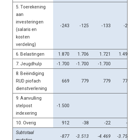
5. Toerekening
aan
investeringen
-243
-125
-133
-22
(salaris en
kosten
verdeling)
6. Belastingen
1.870
1.706
1.721
1.491
7. Jeugdhulp
-1.700
-1.700
-1.700
8. Beëindiging
RUD piofach
669
779
779
779
dienstverlening
9. Aanvulling
stelpost
-1.500
indexering
10. Overig
912
-38
-22
-7
Subtotaal
-877
-3.513
-4.469
-3.758