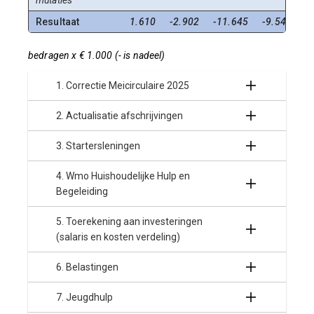
mutaties
Resultaat
1.610
-2.902
-11.645
-9.545
bedragen x € 1.000 (- is nadeel)
1. Correctie Meicirculaire 2025
2. Actualisatie afschrijvingen
3. Startersleningen
4. Wmo Huishoudelijke Hulp en
Begeleiding
5. Toerekening aan investeringen
(salaris en kosten verdeling)
6. Belastingen
7. Jeugdhulp