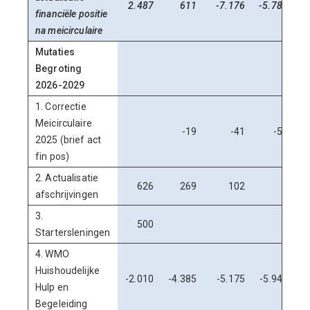
2.487
611
-7.176
-5.787
financiële positie
na meicirculaire
Mutaties
Begroting
2026-2029
1. Correctie
Meicirculaire
-19
-41
-54
2025 (brief act
fin pos)
2. Actualisatie
626
269
102
0
afschrijvingen
3.
500
Startersleningen
4. WMO
Huishoudelijke
-2.010
-4.385
-5.175
-5.946
Hulp en
Begeleiding